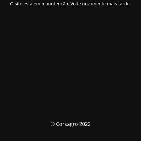
O site está em manutenção. Volte novamente mais tarde.
© Corsagro 2022