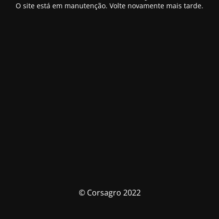
O site está em manutenção. Volte novamente mais tarde.
© Corsagro 2022