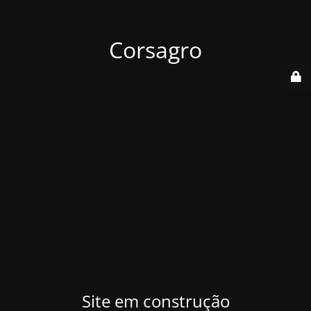
Corsagro
Site em construção