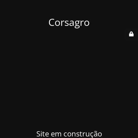
Corsagro
Site em construção