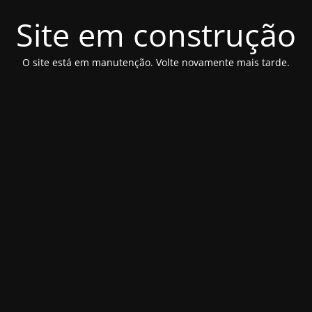
Site em construção
O site está em manutenção. Volte novamente mais tarde.