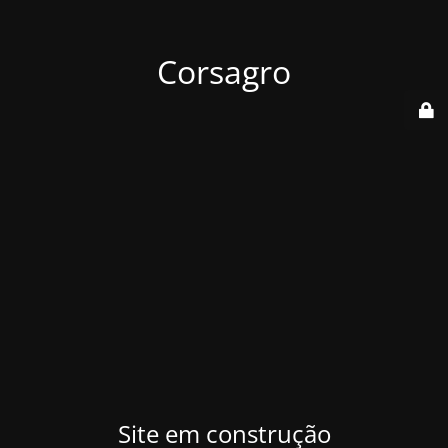
Corsagro
Site em construção