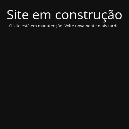
Site em construção
O site está em manutenção. Volte novamente mais tarde.