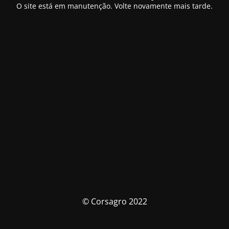
O site está em manutenção. Volte novamente mais tarde.
© Corsagro 2022