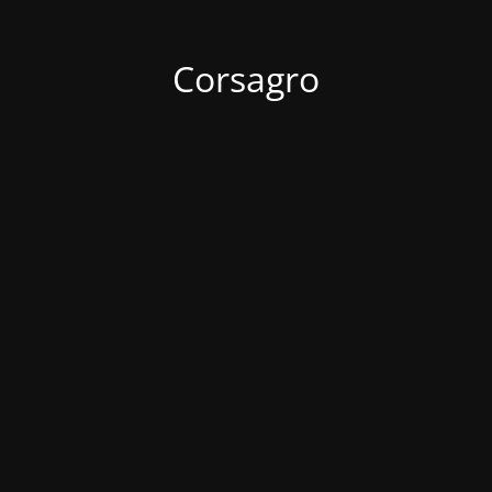
Corsagro