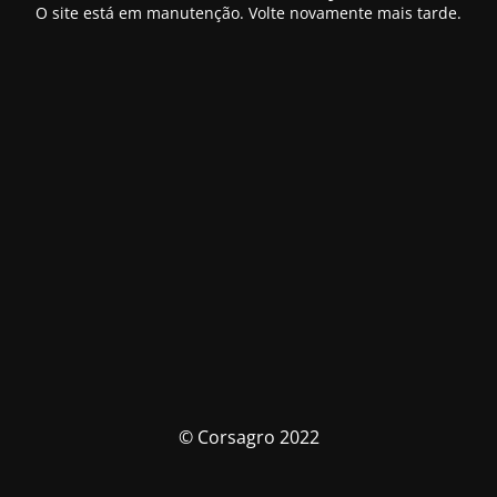
O site está em manutenção. Volte novamente mais tarde.
© Corsagro 2022