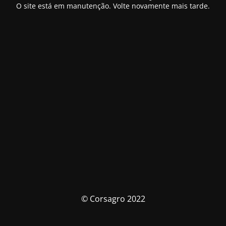
O site está em manutenção. Volte novamente mais tarde.
© Corsagro 2022