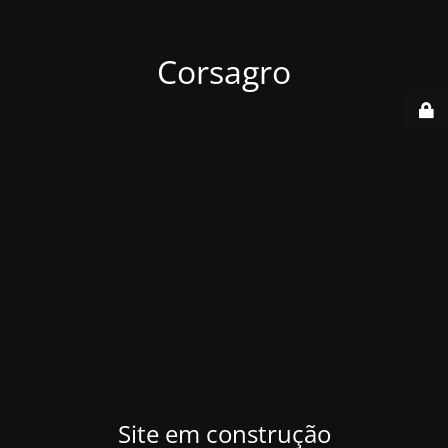
Corsagro
Site em construção