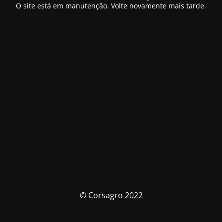
O site está em manutenção. Volte novamente mais tarde.
© Corsagro 2022