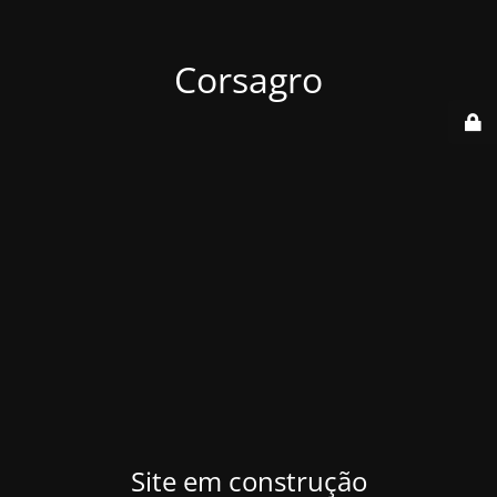
Corsagro
Site em construção