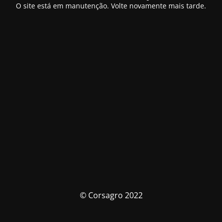
O site está em manutenção. Volte novamente mais tarde.
© Corsagro 2022