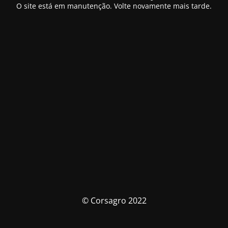
O site está em manutenção. Volte novamente mais tarde.
© Corsagro 2022