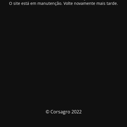
O site está em manutenção. Volte novamente mais tarde.
© Corsagro 2022