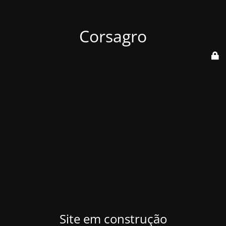
Corsagro
Site em construção