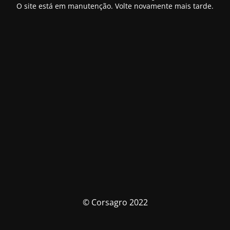
O site está em manutenção. Volte novamente mais tarde.
© Corsagro 2022