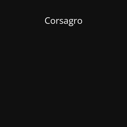
Corsagro