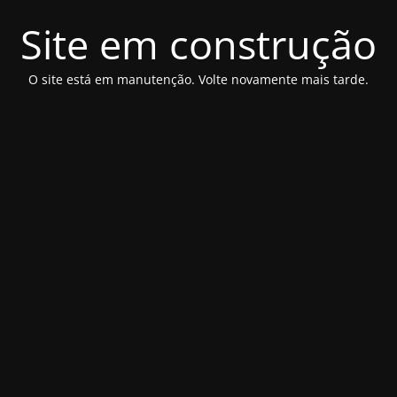
Site em construção
O site está em manutenção. Volte novamente mais tarde.