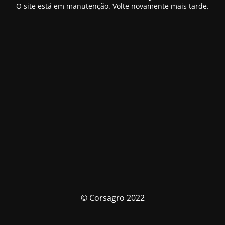
O site está em manutenção. Volte novamente mais tarde.
© Corsagro 2022