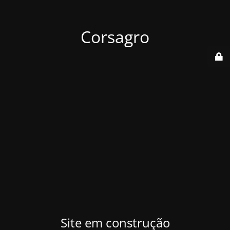
Corsagro
Site em construção