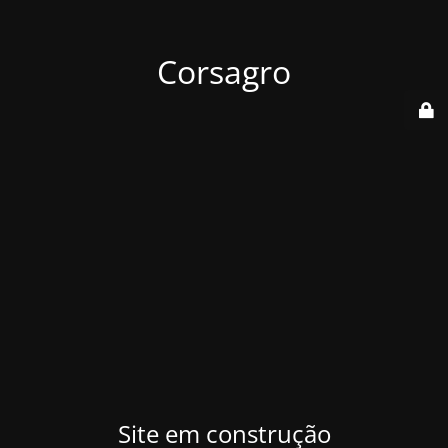
Corsagro
Site em construção