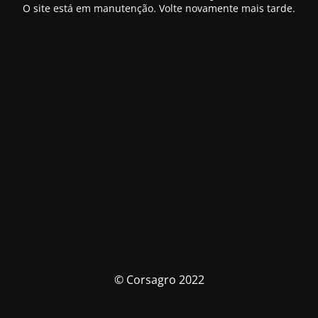
O site está em manutenção. Volte novamente mais tarde.
© Corsagro 2022