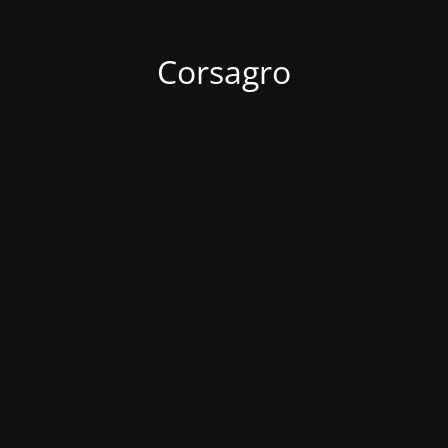
Corsagro