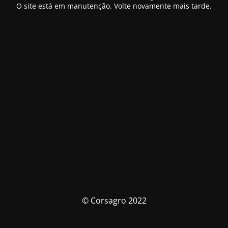
O site está em manutenção. Volte novamente mais tarde.
© Corsagro 2022