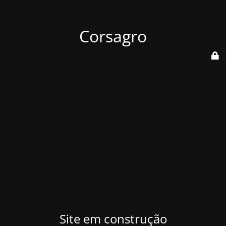
Corsagro
Site em construção