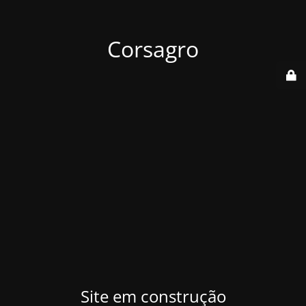
Corsagro
Site em construção