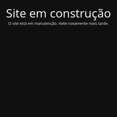
Site em construção
O site está em manutenção. Volte novamente mais tarde.