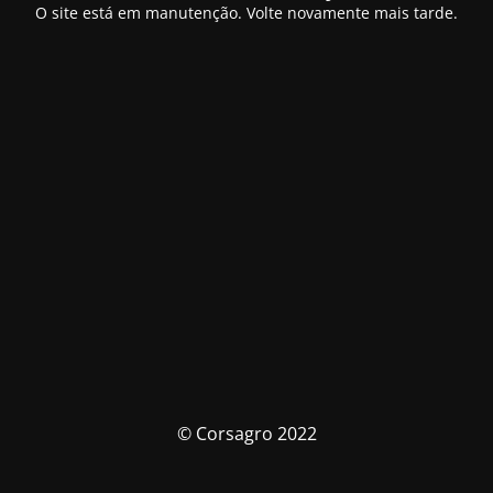
O site está em manutenção. Volte novamente mais tarde.
© Corsagro 2022